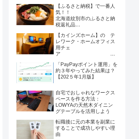
【ふるさと納税】で一番人
気！！
北海道紋別市のふるさと納
税返礼品
オホーツク産ホタテ玉冷大
【カインズホーム】の テ
(1kg)は、
レワーク・ホームオフィス
やはり納得の、選んで間違
用チェ
いなしの超大当たり品でし
ア
た！
「PayPayポイント運用」を
『 Y32
約３年やってみた結果は？
背中が蒸れにくいハイバッ
【202５年1月版】
クキャスターチェア 』
は、
コスパ抜群の
自宅でおしゃれなワークス
快適チェアーでした。
ペースを作る方法：
LOWYAの天然木ダイニン
グテーブルを活用しよう
転職後に元の本業を副業に
することで成功しやすい理
由